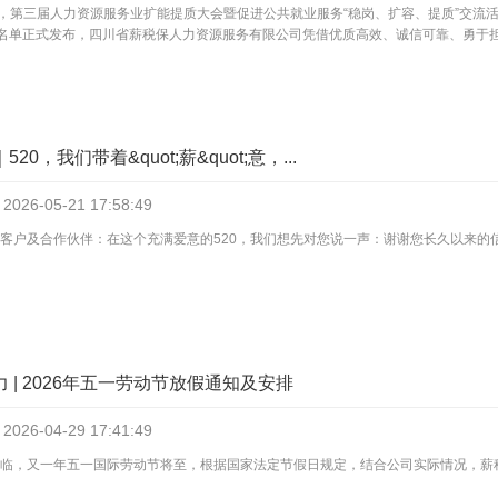
午，第三届人力资源服务业扩能提质大会暨促进公共就业服务“稳岗、扩容、提质”交
”名单正式发布，四川省薪税保人力资源服务有限公司凭借优质高效、诚信可靠、勇于担当
20，我们带着&quot;薪&quot;意，...
2026-05-21
17:58:49
老客户及合作伙伴：在这个充满爱意的520，我们想先对您说一声：谢谢您长久以来的
 | 2026年五一劳动节放假通知及安排
2026-04-29
17:41:49
临，又一年五一国际劳动节将至，根据国家法定节假日规定，结合公司实际情况，薪税