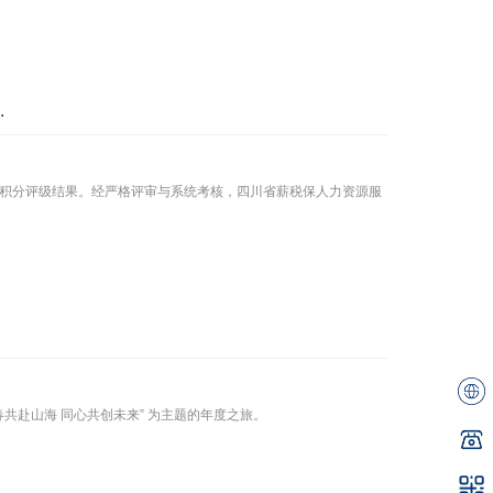
.
信用积分评级结果。经严格评审与系统考核，四川省薪税保人力资源服
春共赴山海 同心共创未来” 为主题的年度之旅。