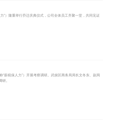
保人力”）隆重举行乔迁庆典仪式，公司全体员工齐聚一堂，共同见证
称“薪税保人力”）开展考察调研。武侯区商务局局长文冬东、副局
调研。