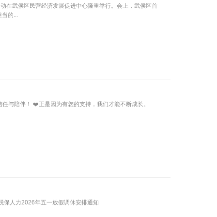
流活动在武侯区民营经济发展促进中心隆重举行。会上，武侯区首
的...
信任与陪伴！ ❤️正是因为有您的支持，我们才能不断成长。
保人力2026年五一放假调休安排通知