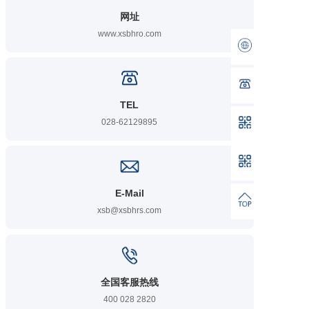
网址
www.xsbhro.com
TEL
028-62129895
E-Mail
xsb@xsbhrs.com
全国客服热线
400 028 2820