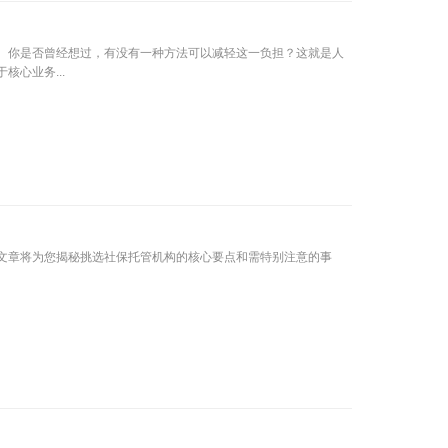
。你是否曾经想过，有没有一种方法可以减轻这一负担？这就是人
心业务...
文章将为您揭秘挑选社保托管机构的核心要点和需特别注意的事