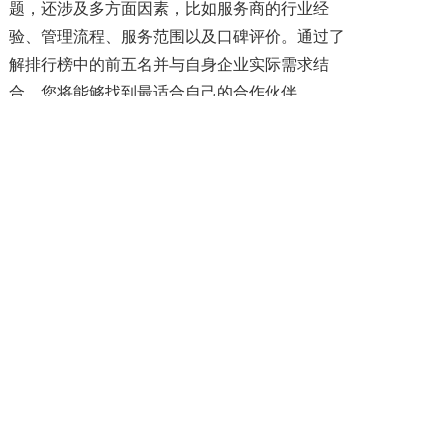
题，还涉及多方面因素，比如服务商的行业经
验、管理流程、服务范围以及口碑评价。通过了
解排行榜中的前五名并与自身企业实际需求结
合，您将能够找到最适合自己的合作伙伴。
选择一家优质的劳务外包服务商，不仅能提
升企业效率，还能让您安心应对复杂多变的用工
环境。让我们一起为您的企业发展找到最佳解决
方案吧！
上一篇: 劳务外包供应商哪家综合实力更强？
下一篇: 成都优质劳务外包公司怎么找？